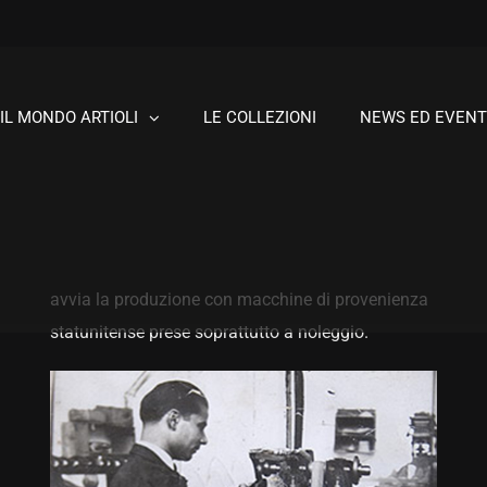
Le origini. Dal 1918 al 1944
IL MONDO ARTIOLI
LE COLLEZIONI
NEWS ED EVENT
avvia la produzione con macchine di provenienza
statunitense prese soprattutto a noleggio.