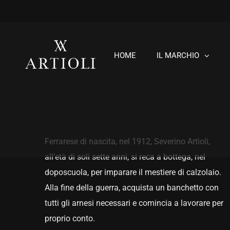
Skip
to
content
HOME
IL MARCHIO
Ferrarese di nascita, nel 1912, Severino Artioli,
all’età di soli sette anni, si reca a bottega, nel
doposcuola, per imparare il mestiere di calzolaio.
Alla fine della guerra, acquista un banchetto con
tutti gli arnesi necessari e comincia a lavorare per
proprio conto.