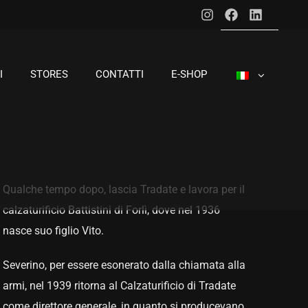
I
STORES
CONTATTI
E-SHOP
Qualche tempo dopo, lascia Tradate e lavora per il
calzaturificio Battistini di Forlì, dove nel 1936
nasce suo figlio Vito.
Severino, per essere esonerato dalla chiamata alla
armi, nel 1939 ritorna al Calzaturificio di Tradate
come direttore generale, in quanto si producevano